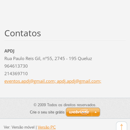
Contatos
APDJ
Rua Paulo Reis Gil, nº55, 2745 - 195 Queluz
964613730
214369710
eventos.apdj@gmail.com; apdj.apdj@gmail.com;
© 2009 Todos os direitos reservados.
Crie o seu site grátis
Ver:
Versão móvel
|
Versão PC