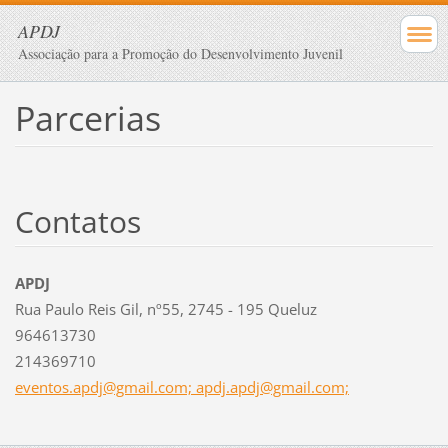
APDJ
Associação para a Promoção do Desenvolvimento Juvenil
Parcerias
Contatos
APDJ
Rua Paulo Reis Gil, nº55, 2745 - 195 Queluz
964613730
214369710
eventos.apdj@gmail.com; apdj.apdj@gmail.com;