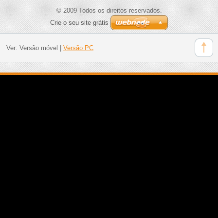
© 2009 Todos os direitos reservados.
Crie o seu site grátis
Ver:
Versão móvel
|
Versão PC