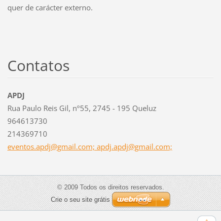
quer de carácter externo.
Contatos
APDJ
Rua Paulo Reis Gil, nº55, 2745 - 195 Queluz
964613730
214369710
eventos.apdj@gmail.com; apdj.apdj@gmail.com;
© 2009 Todos os direitos reservados.
Crie o seu site grátis