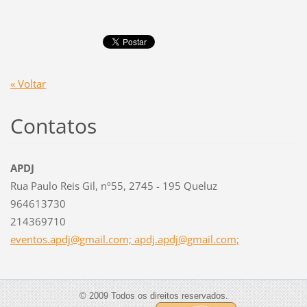
« Voltar
Contatos
APDJ
Rua Paulo Reis Gil, nº55, 2745 - 195 Queluz
964613730
214369710
eventos.apdj@gmail.com; apdj.apdj@gmail.com;
© 2009 Todos os direitos reservados.