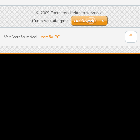
© 2009 Todos os direitos reservados.
Crie o seu site grátis
Ver:
Versão móvel
|
Versão PC