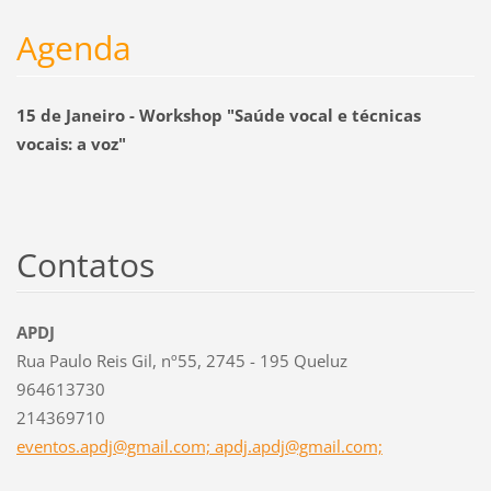
Agenda
15 de Janeiro - Workshop "Saúde vocal e técnicas
vocais: a voz"
Contatos
APDJ
Rua Paulo Reis Gil, nº55, 2745 - 195 Queluz
964613730
214369710
eventos.apdj@gmail.com; apdj.apdj@gmail.com;